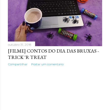
e
n
s
outubro 31, 2018
[FILME] CONTOS DO DIA DAS BRUXAS -
TRICK 'R TREAT
Compartilhar
Postar um comentário