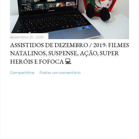
e
n
s
dezembro 29, 2019
ASSISTIDOS DE DEZEMBRO / 2019: FILMES
NATALINOS, SUSPENSE, AÇÃO, SUPER
HERÓIS E FOFOCA 💻
Compartilhar
Postar um comentário