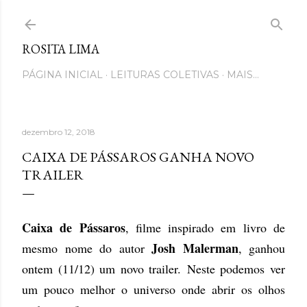
Pular para o conteúdo principal
ROSITA LIMA
PÁGINA INICIAL
LEITURAS COLETIVAS
MAIS…
dezembro 12, 2018
CAIXA DE PÁSSAROS GANHA NOVO
TRAILER
Caixa de Pássaros
, filme inspirado em livro de
Josh Malerman
mesmo nome do autor
, ganhou
ontem (11/12) um novo trailer.
Neste podemos ver
um pouco melhor o universo onde abrir os olhos